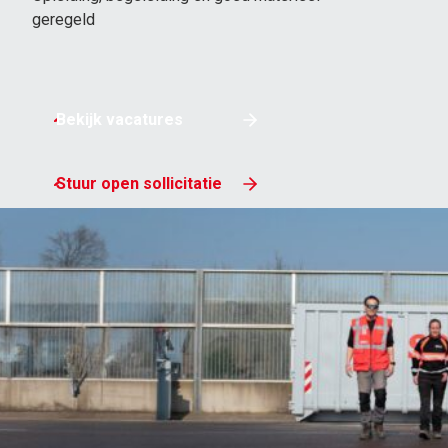
geregeld
MEER VAN SPELT
Bedrijven
Particulieren
Bekijk vacatures
Klantportaal
Werken bij
Stuur open sollicitatie
Vestigingen
Nieuws
Contact