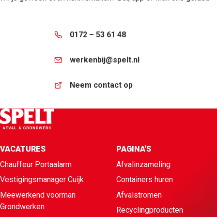
0172 – 53 61 48
werkenbij@spelt.nl
Neem contact op
VACATURES
PAGINA'S
Chauffeur Portaalarm
Afvalinzameling
Vestigingsmanager Cuijk
Containers huren
Meewerkend voorman
Afvalstromen
Grondwerken
Recyclingproducten