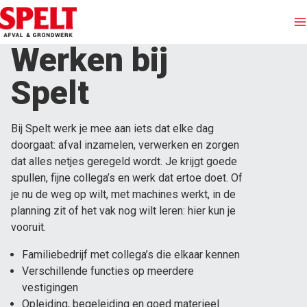
Werken bij
Afvalinzameling
Spelt
Containers huren
Bij Spelt werk je mee aan iets dat elke dag
doorgaat: afval inzamelen, verwerken en zorgen
Afvalstromen
dat alles netjes geregeld wordt. Je krijgt goede
spullen, fijne collega’s en werk dat ertoe doet. Of
Branches
je nu de weg op wilt, met machines werkt, in de
planning zit of het vak nog wilt leren: hier kun je
vooruit.
Grondwerken
Familiebedrijf met collega’s die elkaar kennen
Over Spelt
Verschillende functies op meerdere
vestigingen
Opleiding, begeleiding en goed materieel
Offerte