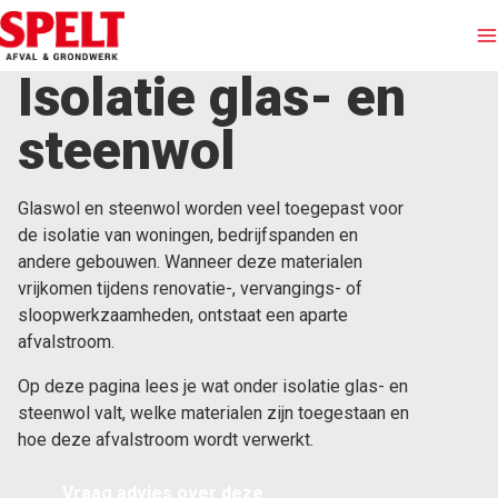
Isolatie glas- en
Afvalinzameling
steenwol
Containers huren
Glaswol en steenwol worden veel toegepast voor
de isolatie van woningen, bedrijfspanden en
Afvalstromen
andere gebouwen. Wanneer deze materialen
vrijkomen tijdens renovatie-, vervangings- of
Branches
sloopwerkzaamheden, ontstaat een aparte
afvalstroom.
Grondwerken
Op deze pagina lees je wat onder isolatie glas- en
steenwol valt, welke materialen zijn toegestaan en
Over Spelt
hoe deze afvalstroom wordt verwerkt.
Vraag advies over deze
Offerte