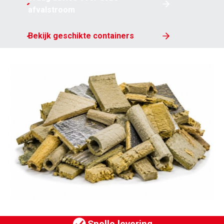
afvalstroom
Bekijk geschikte containers
MEER VAN SPELT
Bedrijven
Particulieren
Klantportaal
Werken bij
Vestigingen
Nieuws
Contact
Snelle levering