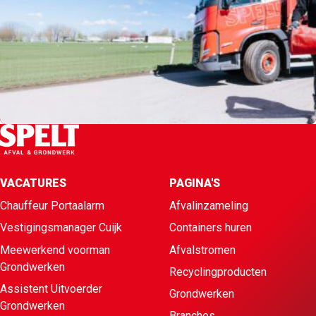
VACATURES
PAGINA'S
Chauffeur Portaalarm
Afvalinzameling
Vestigingsmanager Cuijk
Containers huren
Meewerkend voorman
Afvalstromen
Grondwerken
Recyclingproducten
Assistent Uitvoerder
Grondwerken
Grondwerken
Branches