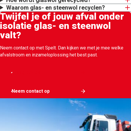
Waarom glas- en steenwol recyclen?
Twijfel je of jouw afval onder
isolatie glas- en steenwol
valt?
Neem contact op met Spelt. Dan kijken we met je mee welke
afvalstroom en inzameloplossing het best past.
Vraag advies
Neem contact op