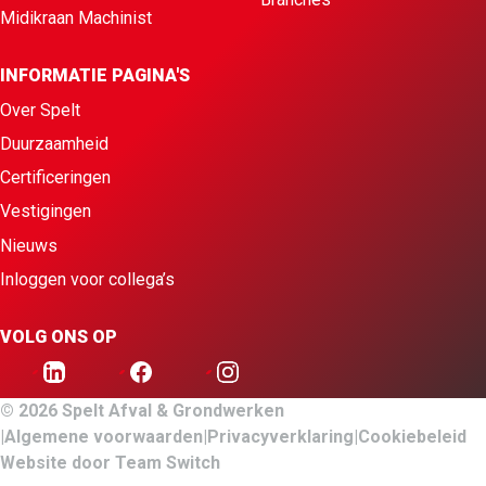
Midikraan Machinist
INFORMATIE PAGINA'S
Over Spelt
Duurzaamheid
Certificeringen
Vestigingen
Nieuws
Inloggen voor collega’s
VOLG ONS OP
© 2026 Spelt Afval & Grondwerken
Algemene voorwaarden
Privacyverklaring
Cookiebeleid
Website door
Team Switch