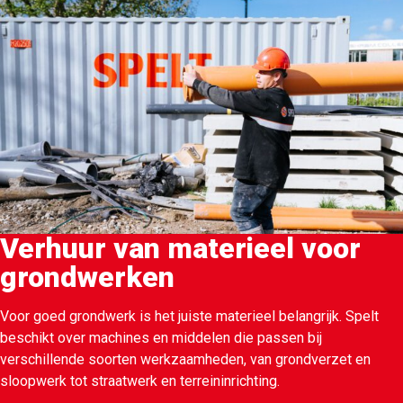
Verhuur van materieel voor
grondwerken
Voor goed grondwerk is het juiste materieel belangrijk. Spelt
beschikt over machines en middelen die passen bij
verschillende soorten werkzaamheden, van grondverzet en
sloopwerk tot straatwerk en terreininrichting.