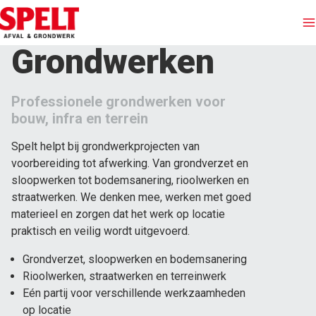
Grondwerken
Afvalinzameling
Professionele grondwerken voor
Containers huren
bouw, infra en terrein
Spelt helpt bij grondwerkprojecten van
Afvalstromen
voorbereiding tot afwerking. Van grondverzet en
sloopwerken tot bodemsanering, rioolwerken en
Branches
straatwerken. We denken mee, werken met goed
materieel en zorgen dat het werk op locatie
praktisch en veilig wordt uitgevoerd.
Grondwerken
Grondverzet, sloopwerken en bodemsanering
Over Spelt
Rioolwerken, straatwerken en terreinwerk
Eén partij voor verschillende werkzaamheden
op locatie
Offerte