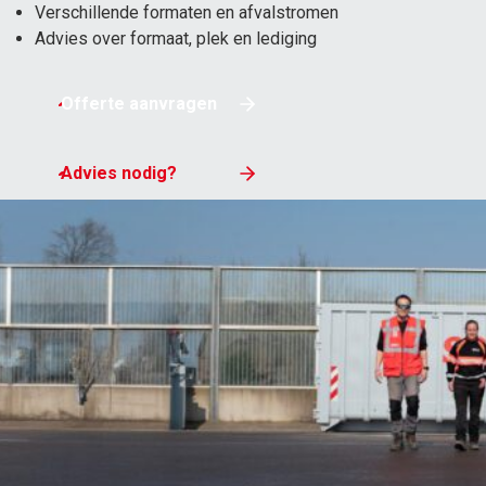
Verschillende formaten en afvalstromen
Advies over formaat, plek en lediging
MEER VAN SPELT
Offerte aanvragen
Bedrijven
Particulieren
Klantportaal
Werken bij
Advies nodig?
Vestigingen
Nieuws
Contact