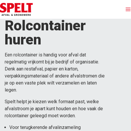
Rolcontainer
Afvalinzameling
huren
Containers huren
Een rolcontainer is handig voor afval dat
regelmatig vrijkomt bij je bedrijf of organisatie.
Afvalstromen
Denk aan restafval, papier en karton,
verpakkingsmateriaal of andere afvalstromen die
Branches
je op een vaste plek wilt verzamelen en laten
legen.
Grondwerken
Spelt helpt je kiezen welk formaat past, welke
afvalstroom je apart kunt houden en hoe vaak de
Over Spelt
rolcontainer geleegd moet worden.
Voor terugkerende afvalinzameling
Offerte