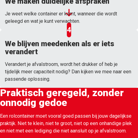
We maken duidelijke afspraken
Je weet welke container er komt, wanneer die wordt
geleegd en wat je kunt verwachten.
We blijven meedenken als er iets
verandert
Verandert je afvalstroom, wordt het drukker of heb je
tijdelijk meer capaciteit nodig? Dan kijken we mee naar een
passende oplossing.
Praktisch geregeld, zonder
onnodig gedoe
Een rolcontainer moet vooral goed passen bij jouw dagelijkse
praktijk. Niet te klein, niet te groot, niet op een onhandige plek
en niet met een lediging die niet aansluit op je afvalstroom.