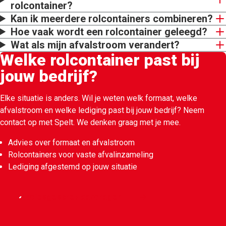
rolcontainer?
Kan ik meerdere rolcontainers combineren?
Hoe vaak wordt een rolcontainer geleegd?
Wat als mijn afvalstroom verandert?
Welke rolcontainer past bij
jouw bedrijf?
Elke situatie is anders. Wil je weten welk formaat, welke
afvalstroom en welke lediging past bij jouw bedrijf? Neem
contact op met Spelt. We denken graag met je mee.
Advies over formaat en afvalstroom
Rolcontainers voor vaste afvalinzameling
Lediging afgestemd op jouw situatie
Adviesgesprek aanvragen