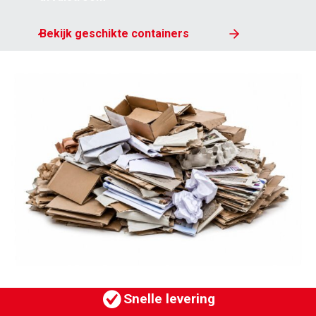
Bekijk geschikte containers
MEER VAN SPELT
Bedrijven
Particulieren
Klantportaal
Werken bij
Vestigingen
Nieuws
Contact
Snelle levering