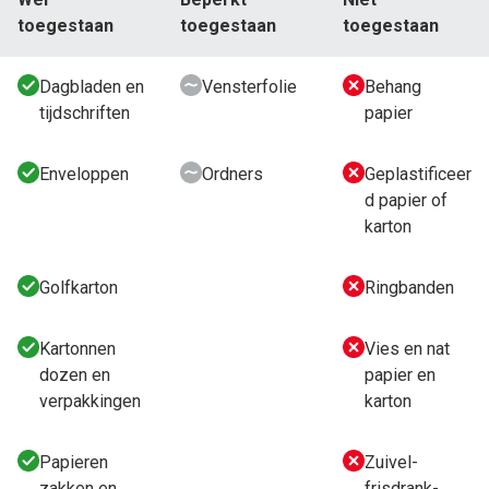
toegestaan
toegestaan
toegestaan
Dagbladen en
Vensterfolie
Behang
tijdschriften
papier
Enveloppen
Ordners
Geplastificeer
d papier of
karton
Golfkarton
Ringbanden
Kartonnen
Vies en nat
dozen en
papier en
verpakkingen
karton
Papieren
Zuivel-
zakken en
frisdrank-