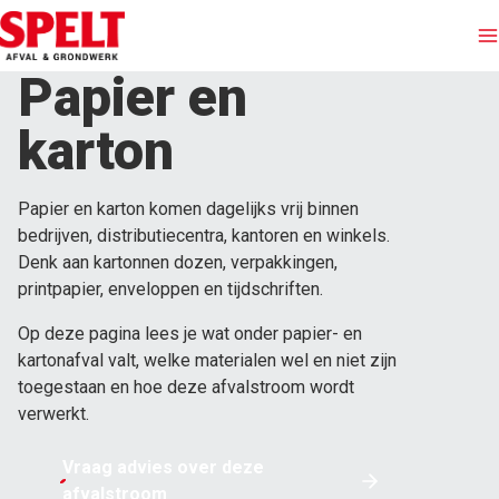
Papier en
Afvalinzameling
karton
Containers huren
Papier en karton komen dagelijks vrij binnen
bedrijven, distributiecentra, kantoren en winkels.
Afvalstromen
Denk aan kartonnen dozen, verpakkingen,
printpapier, enveloppen en tijdschriften.
Branches
Op deze pagina lees je wat onder papier- en
kartonafval valt, welke materialen wel en niet zijn
Grondwerken
toegestaan en hoe deze afvalstroom wordt
verwerkt.
Over Spelt
Vraag advies over deze
afvalstroom
Offerte