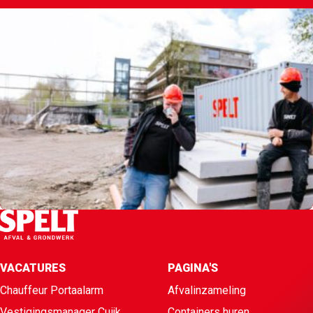
VACATURES
PAGINA'S
Chauffeur Portaalarm
Afvalinzameling
Vestigingsmanager Cuijk
Containers huren