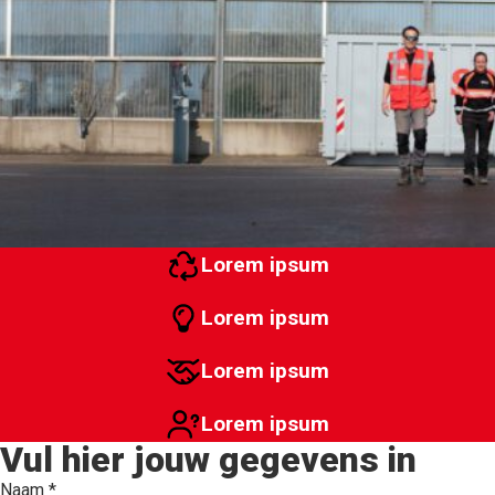
MEER VAN SPELT
Bedrijven
Particulieren
Klantportaal
Werken bij
Vestigingen
Nieuws
Contact
Lorem ipsum
Lorem ipsum
Lorem ipsum
Lorem ipsum
Vul hier jouw gegevens in
Naam
*