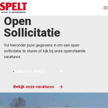
Open
Afvalinzameling
Sollicitatie
Containers huren
Vul hieronder jouw gegevens in om een open
sollicitatie te sturen of kijk bij onze openstaande
Afvalstromen
vacatures.
Branches
Solliciteer direct
Grondwerken
Bekijk onze vacatures
Over Spelt
Offerte