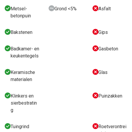
Metsel-
Grond <5%
Asfalt
betonpuin
Bakstenen
Gips
Badkamer- en
Gasbeton
keukentegels
Keramische
Glas
materialen
Klinkers en
Puinzakken
sierbestratin
g
Tuingrind
Roetverontrei