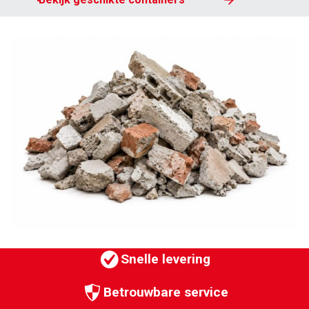
MEER VAN SPELT
Bedrijven
Particulieren
Klantportaal
Werken bij
Vestigingen
Nieuws
Contact
Snelle levering
Betrouwbare service