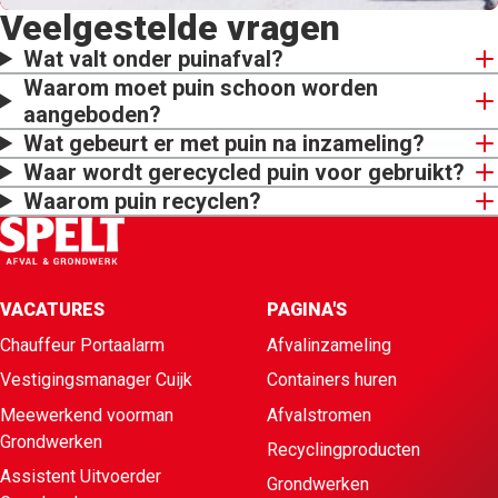
Veelgestelde vragen
Wat valt onder puinafval?
Waarom moet puin schoon worden
aangeboden?
Wat gebeurt er met puin na inzameling?
Waar wordt gerecycled puin voor gebruikt?
Waarom puin recyclen?
VACATURES
PAGINA'S
Chauffeur Portaalarm
Afvalinzameling
Vestigingsmanager Cuijk
Containers huren
Meewerkend voorman
Afvalstromen
Grondwerken
Recyclingproducten
Assistent Uitvoerder
Grondwerken