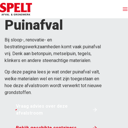
Puinafval
Afvalinzameling
Bij sloop-, renovatie- en
Containers huren
bestratingswerkzaamheden komt vaak puinafval
vrij. Denk aan betonpuin, metselpuin, tegels,
klinkers en andere steenachtige materialen.
Afvalstromen
Op deze pagina lees je wat onder puinafval valt,
Branches
welke materialen wel en niet zijn toegestaan en
hoe deze afvalstroom wordt verwerkt tot nieuwe
grondstoffen.
Grondwerken
Vraag advies over deze
Over Spelt
afvalstroom
Offerte
Bekijk geschikte containers