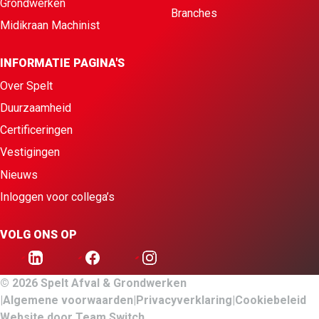
Grondwerken
Branches
Midikraan Machinist
INFORMATIE PAGINA'S
Over Spelt
Duurzaamheid
Certificeringen
Vestigingen
Nieuws
Inloggen voor collega’s
VOLG ONS OP
© 2026 Spelt Afval & Grondwerken
Algemene voorwaarden
Privacyverklaring
Cookiebeleid
Website door
Team Switch