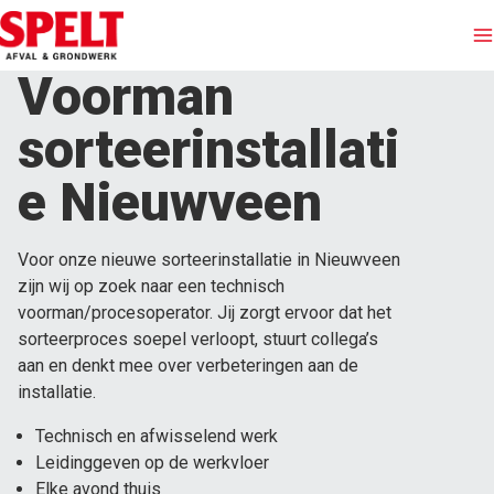
Voorman
Afvalinzameling
sorteerinstallati
Containers huren
e Nieuwveen
Afvalstromen
Voor onze nieuwe sorteerinstallatie in Nieuwveen
zijn wij op zoek naar een technisch
Branches
voorman/procesoperator. Jij zorgt ervoor dat het
sorteerproces soepel verloopt, stuurt collega’s
aan en denkt mee over verbeteringen aan de
Grondwerken
installatie.
Over Spelt
Technisch en afwisselend werk
Leidinggeven op de werkvloer
Elke avond thuis
Offerte