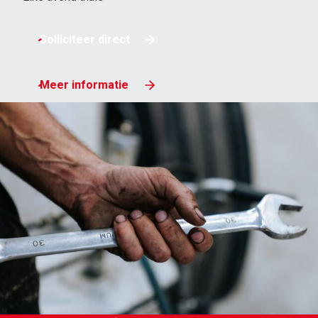
Solliciteer direct
MEER VAN SPELT
Bedrijven
Particulieren
Meer informatie
Klantportaal
Werken bij
Vestigingen
Nieuws
Contact