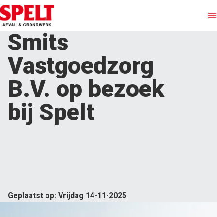
Smits
Afvalinzameling
Vastgoedzorg
Containers huren
B.V. op bezoek
bij Spelt
Afvalstromen
Branches
Grondwerken
Over Spelt
Geplaatst op: Vrijdag 14-11-2025
Offerte