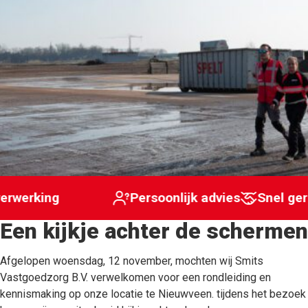
MEER VAN SPELT
Bedrijven
Particulieren
Klantportaal
Werken bij
Vestigingen
Nieuws
Contact
 verwerking
Persoonlijk advies
Snel 
Een kijkje achter de schermen
Afgelopen woensdag, 12 november, mochten wij Smits
Vastgoedzorg B.V. verwelkomen voor een rondleiding en
kennismaking op onze locatie te Nieuwveen. tijdens het bezoek