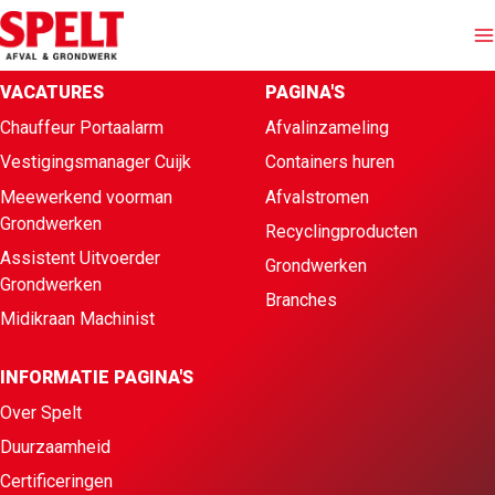
VACATURES
PAGINA'S
Afvalinzameling
Chauffeur Portaalarm
Afvalinzameling
Vestigingsmanager Cuijk
Containers huren
Containers huren
Meewerkend voorman
Afvalstromen
Grondwerken
Recyclingproducten
Afvalstromen
Assistent Uitvoerder
Grondwerken
Grondwerken
Branches
Branches
Midikraan Machinist
Grondwerken
INFORMATIE PAGINA'S
Over Spelt
Over Spelt
Duurzaamheid
Certificeringen
Offerte