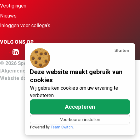
Vestigingen
Nieuws
MEER VAN SPELT
Inloggen voor collega’s
Bedrijven
Particulieren
VOLG ONS OP
Klantportaal
Werken bij
Sluiten
Vestigingen
Nieuws
© 2026 Spelt Afval & Grondwerken
Algemene voorwaarden
Privacyverklaring
Cookiebeleid
Deze website maakt gebruik van
Contact
Website door
Team Switch
cookies
Wij gebruiken cookies om uw ervaring te
verbeteren.
Accepteren
Voorkeuren instellen
Powered by
Team Switch
.